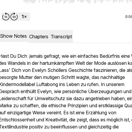
Use Left/Right to seek, Home/End to jump to start o
0:0
Show Notes
Chapters
Transcript
Hast Du Dich jemals gefragt, wie ein einfaches Bedürfnis eine 
des Wandels in der hartumkämpften Welt der Mode auslösen k
Lass' Dich von Evelyn Schöllers Geschichte faszinieren, die al
besorgte Mutter den mutigen Schritt wagte, das nachhaltige
Kindermodellabel Luftabong ins Leben zu rufen. In unserem
Gespräch enthüllt Evelyn, wie persönliche Überzeugungen und
Leidenschaft für Umweltschutz sie dazu angetrieben haben, ei
Marke zu schaffen, die ethische Prinzipien und erstklassige Qua
auf einzigartige Weise vereint. Es ist eine Erzählung von
Entschlossenheit und Kreativität, die zeigt, dass es möglich ist, 
Textilindustrie positiv zu beeinflussen und gleichzeitig die