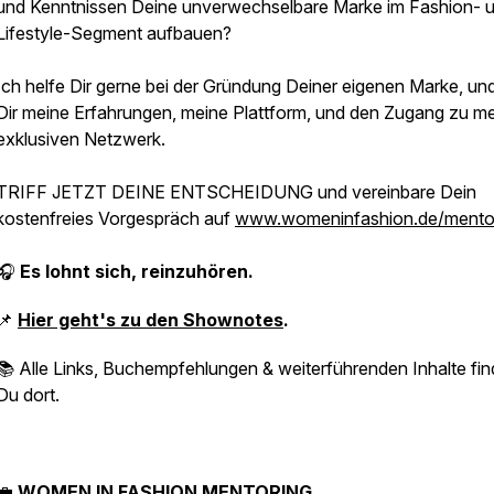
und Kenntnissen Deine unverwechselbare Marke im Fashion- 
Lifestyle-Segment aufbauen?
Ich helfe Dir gerne bei der Gründung Deiner eigenen Marke, und
Dir meine Erfahrungen, meine Plattform, und den Zugang zu m
exklusiven Netzwerk.
TRIFF JETZT DEINE ENTSCHEIDUNG und vereinbare Dein
kostenfreies Vorgespräch auf
www.womeninfashion.de/mento
🎧
Es lohnt sich, reinzuhören.
📌
Hier geht's zu den Shownotes
.
📚 Alle Links, Buchempfehlungen & weiterführenden Inhalte fin
Du dort.
💼
WOMEN IN FASHION MENTORING