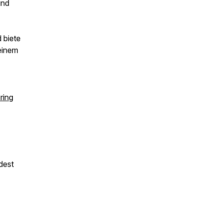
und
 biete
einem
ring
dest