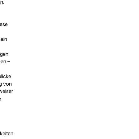
n.
iese
 ein
ngen
ien –
licke
ng von
weiser
e
keiten