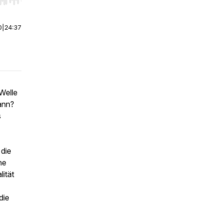
r end. Hold shift to jump forward or backward.
0
|
24:37
Welle
ann?
s
 die
ne
lität
die