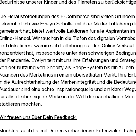
Bedürfnisse unserer Kinder und des Planeten zu berücksichtige
Die Herausforderungen des E-Commerce sind vielen Gründern
bekannt, doch wie Evelyn Schöller mit ihrer Marke Luftabong d
gemeistert hat, bietet wertvolle Lektionen für alle Aspiranten im
Online-Handel. Wir tauchen in die Tiefen des digitalen Vertriebs
und diskutieren, warum sich Luftabong auf den Online-Verkauf
konzentriert hat, insbesondere unter den schwierigen Bedingu
der Pandemie. Evelyn teilt mit uns ihre Erfahrungen und Strateg
von der Nutzung von Shopify als Shop-System bis hin zu den
Nuancen des Marketings in einem übersättigten Markt. Ihre Einb
in die Aufrechterhaltung der Markenintegrität und die Bedeutu
Ausdauer sind eine echte Inspirationsquelle und ein klarer Weg
für alle, die ihre eigene Marke in der Welt der nachhaltigen Mod
etablieren möchten.
Wir freuen uns über Dein Feedback.
Möchtest auch Du mit Deinen vorhandenen Potenzialen, Fähig