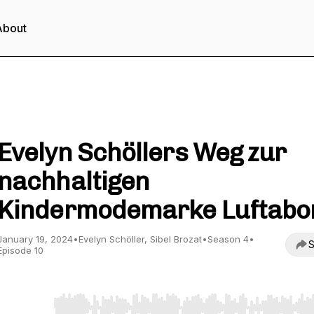
About
Business-Podcast für Marken und ihre Macherinnen
Evelyn Schöllers Weg zur
nachhaltigen
Kindermodemarke Luftabo
January 19, 2024
•
Evelyn Schöller, Sibel Brozat
•
Season 4
•
S
Episode 10