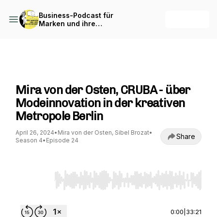
Business-Podcast für
+ Follow
Marken und ihre
Macherinnen
Business-Podcast für Marken und ihre
Macherinnen
Mira von der Osten, CRUBA - über
Modeinnovation in der kreativen
Metropole Berlin
April 26, 2024
•
Mira von der Osten, Sibel Brozat
•
Share
Season 4
•
Episode 24
Use Left/Right to seek, Home/End to jump to st
0:00
|
33:21